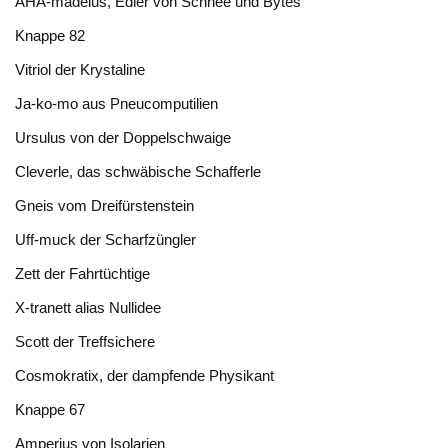
AHA-madeius, Edler von Schnee und Bytes
Knappe 82
Vitriol der Krystaline
Ja-ko-mo aus Pneucomputilien
Ursulus von der Doppelschwaige
Cleverle, das schwäbische Schafferle
Gneis vom Dreifürstenstein
Uff-muck der Scharfzüngler
Zett der Fahrtüchtige
X-tranett alias Nullidee
Scott der Treffsichere
Cosmokratix, der dampfende Physikant
Knappe 67
Amperius von Isolarien