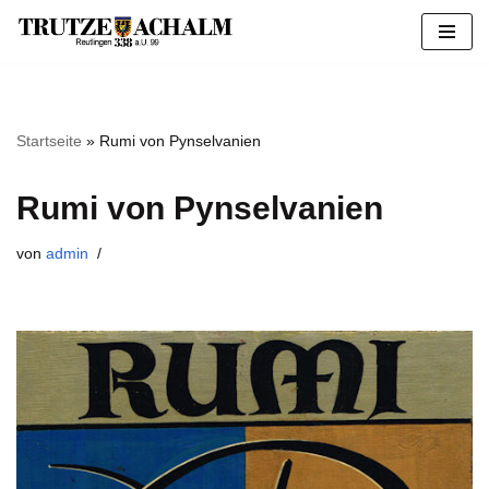
Zum
Inhalt
springen
Startseite
»
Rumi von Pynselvanien
Rumi von Pynselvanien
von
admin