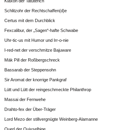
Klaxon der Tatüterich
Schlitzohr der Rechtschaffen(d)e
Certus mit dem Durchblick
Fexcalibur, der „Sagen“-hafte Schwabe
Uhr-tic-us mit Humor und Irr-o-nie
I-red-net der verschmitze Bajuware
Mäk Pill der Roßbergschreck
Bassarab der Steppensohn
Sir Aromat der knorrige Pankgraf
Lütt und Lütt der reingeschmeckte Philanthrop
Massai der Fernwehe
Drahto-fex der Über-Träger
Lord Mezo der stillvergnügte Weinberg-Alamanne
Querl der Quixselbige