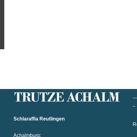
_
_
Schlaraffia Reutlingen
R
Achalmburg: