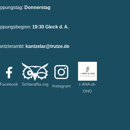
ippungstag:
Donnerstag
ippungsbeginn:
19:30 Glock d. A.
antzlerambt:
kantzelar@trutze.de
Facebook
Schlaraffia.org
r-AHA-di-
Instagram
OHO